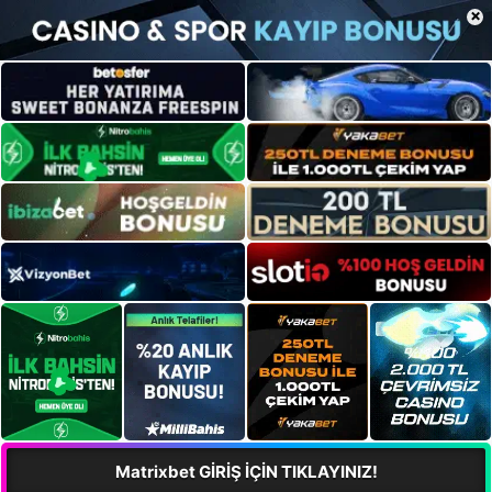
×
Matrixbet GİRİŞ İÇİN TIKLAYINIZ!