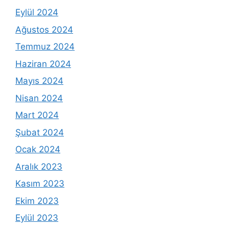
Eylül 2024
Ağustos 2024
Temmuz 2024
Haziran 2024
Mayıs 2024
Nisan 2024
Mart 2024
Şubat 2024
Ocak 2024
Aralık 2023
Kasım 2023
Ekim 2023
Eylül 2023