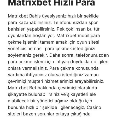
Matrixbet Hızlı Para
Matrixbet Bahis üyesiyseniz hızlı bir şekilde
para kazanabilirsiniz. Telefonunuzdan spor
bahisleri yapabilirsiniz. Pek çok insan bu tür
oyunlardan hoşlanıyor. Matrixbet mobil para
çekme işlemini tamamlamak için oyun sitesi
yöneticisine nasıl para çekmek istediğinizi
söylemeniz gerekir. Daha sonra, telefonunuzdan
para çekme işlemi için ihtiyaç duydukları bilgileri
onlara vermelisiniz. Para çekme konusunda
yardıma ihtiyacınız olursa istediğiniz zaman
çevrimiçi müşteri hizmetlerimizi arayabilirsiniz.
Matrixbet Bet hakkında çevrimiçi olarak da
şikayette bulunabilirsiniz ve şikayetleri ele
alabilecek bir yönetici ağımız olduğu için
bununla hızlı bir şekilde ilgileneceğiz. Casino
siteleri bazen sorunlar ortaya çıktığında