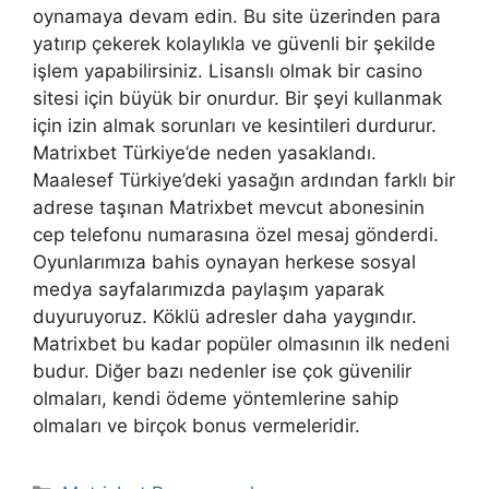
oynamaya devam edin. Bu site üzerinden para
yatırıp çekerek kolaylıkla ve güvenli bir şekilde
işlem yapabilirsiniz. Lisanslı olmak bir casino
sitesi için büyük bir onurdur. Bir şeyi kullanmak
için izin almak sorunları ve kesintileri durdurur.
Matrixbet Türkiye’de neden yasaklandı.
Maalesef Türkiye’deki yasağın ardından farklı bir
adrese taşınan Matrixbet mevcut abonesinin
cep telefonu numarasına özel mesaj gönderdi.
Oyunlarımıza bahis oynayan herkese sosyal
medya sayfalarımızda paylaşım yaparak
duyuruyoruz. Köklü adresler daha yaygındır.
Matrixbet bu kadar popüler olmasının ilk nedeni
budur. Diğer bazı nedenler ise çok güvenilir
olmaları, kendi ödeme yöntemlerine sahip
olmaları ve birçok bonus vermeleridir.