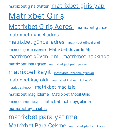
matrixbet giris yap
matrixbet giris twitter
Matrixbet Giriş
Matrixbet Giriş Adresi
matrixbet güncel
matrixbet güncel adres
matrixbet güncel adresi
matrixbet güncellendi
Matrixbet Güvenilir Mi
matrixbet günlük eylemler
matrixbet güvenlir mi
matrixbet hakkında
matrixbet instagram
matrixbet jackpot oyunları
matrixbet kayit
matrixbet kazanma oyunları
matrixbet kaç oldu
matrixbet kullanım kolaylığı
matrixbet maç izle
matrixbet kupon
matrixbet maç izleme
Matrixbet Mobil Giriş
matrixbet mobil uygulama
matrixbet mobil kayıt
matrixbet oyun sitesi
matrixbet para yatirma
Matrixbet Para Çekme
matrixbet platform bahis