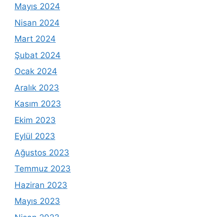
Mayıs 2024
Nisan 2024
Mart 2024
Şubat 2024
Ocak 2024
Aralık 2023
Kasım 2023
Ekim 2023
Eylül 2023
Ağustos 2023
Temmuz 2023
Haziran 2023
Mayıs 2023