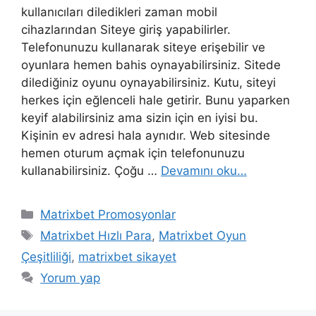
kullanıcıları diledikleri zaman mobil
cihazlarından Siteye giriş yapabilirler.
Telefonunuzu kullanarak siteye erişebilir ve
oyunlara hemen bahis oynayabilirsiniz. Sitede
dilediğiniz oyunu oynayabilirsiniz. Kutu, siteyi
herkes için eğlenceli hale getirir. Bunu yaparken
keyif alabilirsiniz ama sizin için en iyisi bu.
Kişinin ev adresi hala aynıdır. Web sitesinde
hemen oturum açmak için telefonunuzu
kullanabilirsiniz. Çoğu …
Devamını oku…
Kategoriler
Matrixbet Promosyonlar
Etiketler
Matrixbet Hızlı Para
,
Matrixbet Oyun
Çeşitliliği
,
matrixbet sikayet
Yorum yap