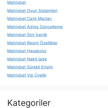
Matrixbet
Matrixbet Oyun Sistemleri
Matrixbet Canlı Maçları
Matrixbet Adres Güncelleme
Matrixbet Slot İçeriği
Matrixbet Resmi Özellikler
Matrixbet Hesabınız
Matrixbet Nakit İade
Matrixbet Sürekli Erişim
Matrixbet Vip Üyelik
Kategoriler