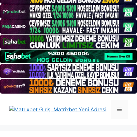
İçeriğe
atla
Menü