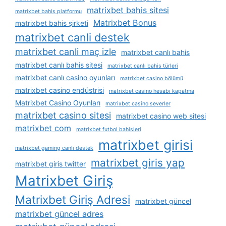
matrixbet bahis sitesi
matrixbet bahis platformu
Matrixbet Bonus
matrixbet bahis şirketi
matrixbet canli destek
matrixbet canli maç izle
matrixbet canlı bahis
matrixbet canlı bahis sitesi
matrixbet canlı bahis türleri
matrixbet canlı casino oyunları
matrixbet casino bölümü
matrixbet casino endüstrisi
matrixbet casino hesabı kapatma
Matrixbet Casino Oyunları
matrixbet casino severler
matrixbet casino sitesi
matrixbet casino web sitesi
matrixbet com
matrixbet futbol bahisleri
matrixbet girisi
matrixbet gaming canlı destek
matrixbet giris yap
matrixbet giris twitter
Matrixbet Giriş
Matrixbet Giriş Adresi
matrixbet güncel
matrixbet güncel adres