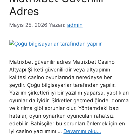
Adres
Mayıs 25, 2026
Yazarı:
admin
Matrixbet güvenilir adres Matrixbet Casino
Altyapı Şirketi güvenilirdir veya altyapının
kalitesi casino oyunlarında neredeyse her
şeydir. Çoğu bilgisayarlar tarafından yapılır.
Yazılım şirketleri iyi bir yazılım yaparsa, yaptıkları
oyunlar da iyidir. Şirketler geçmediğinde, donma
ve kırılma gibi sorunlar olur. Yöntemdeki bazı
hatalar, oyun oynarken oyuncuları rahatsız
edebilir. Bahisçiler bu sorunları önlemek için en
iyi casino yazılımını …
Devamını oku…