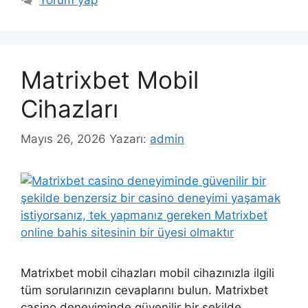
Matrixbet Mobil
Cihazları
Mayıs 26, 2026
Yazarı:
admin
Matrixbet mobil cihazları mobil cihazınızla ilgili
tüm sorularınızın cevaplarını bulun. Matrixbet
casino deneyiminde güvenilir bir şekilde