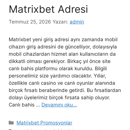
Matrixbet Adresi
Temmuz 25, 2026
Yazarı:
admin
Matrixbet yeni giriş adresi aynı zamanda mobil
cihazın giriş adresini de güncelliyor, dolayısıyla
mobil cihazlardan hizmet alan kullanıcıların da
dikkatli olması gerekiyor. Birkaç yıl önce site
canlı bahis platformu olarak kuruldu. Bilgili
personelimiz size yardımcı olacaktır. Yıllar,
özellikle canlı casino ve canlı oyunlar alanında
birçok fırsatı beraberinde getirdi. Bu fırsatlardan
dolayı üyelerimiz birçok fırsata sahip oluyor.
Canlı bahis …
Devamını oku…
Kategoriler
Matrixbet Promosyonlar