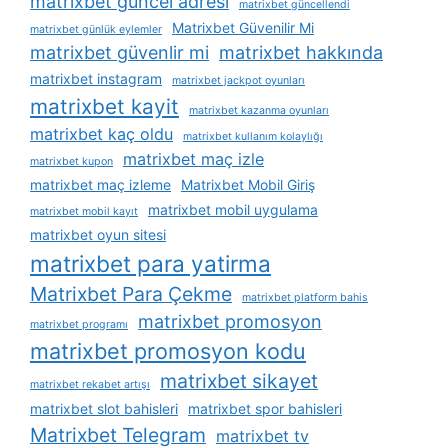
matrixbet güncel adresi
matrixbet güncellendi
Matrixbet Güvenilir Mi
matrixbet günlük eylemler
matrixbet güvenlir mi
matrixbet hakkında
matrixbet instagram
matrixbet jackpot oyunları
matrixbet kayit
matrixbet kazanma oyunları
matrixbet kaç oldu
matrixbet kullanım kolaylığı
matrixbet maç izle
matrixbet kupon
matrixbet maç izleme
Matrixbet Mobil Giriş
matrixbet mobil uygulama
matrixbet mobil kayıt
matrixbet oyun sitesi
matrixbet para yatirma
Matrixbet Para Çekme
matrixbet platform bahis
matrixbet promosyon
matrixbet programı
matrixbet promosyon kodu
matrixbet sikayet
matrixbet rekabet artışı
matrixbet slot bahisleri
matrixbet spor bahisleri
Matrixbet Telegram
matrixbet tv