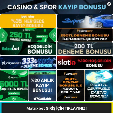
×
Matrixbet GİRİŞ İÇİN TIKLAYINIZ!