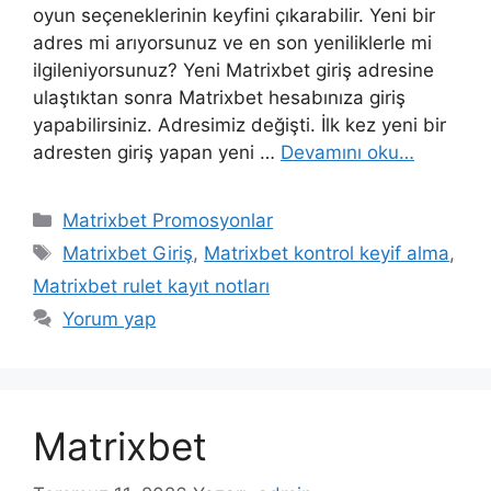
oyun seçeneklerinin keyfini çıkarabilir. Yeni bir
adres mi arıyorsunuz ve en son yeniliklerle mi
ilgileniyorsunuz? Yeni Matrixbet giriş adresine
ulaştıktan sonra Matrixbet hesabınıza giriş
yapabilirsiniz. Adresimiz değişti. İlk kez yeni bir
adresten giriş yapan yeni …
Devamını oku…
Kategoriler
Matrixbet Promosyonlar
Etiketler
Matrixbet Giriş
,
Matrixbet kontrol keyif alma
,
Matrixbet rulet kayıt notları
Yorum yap
Matrixbet