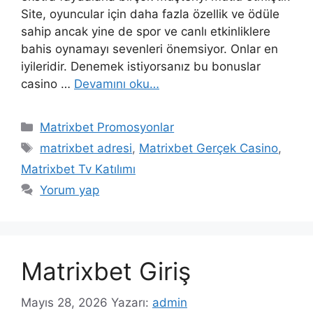
Site, oyuncular için daha fazla özellik ve ödüle
sahip ancak yine de spor ve canlı etkinliklere
bahis oynamayı sevenleri önemsiyor. Onlar en
iyileridir. Denemek istiyorsanız bu bonuslar
casino …
Devamını oku…
Kategoriler
Matrixbet Promosyonlar
Etiketler
matrixbet adresi
,
Matrixbet Gerçek Casino
,
Matrixbet Tv Katılımı
Yorum yap
Matrixbet Giriş
Mayıs 28, 2026
Yazarı:
admin