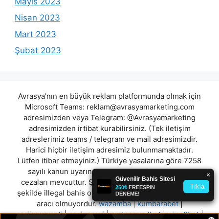
Mayıs 2023
Nisan 2023
Mart 2023
Şubat 2023
Avrasya'nın en büyük reklam platformunda olmak için
Microsoft Teams:
reklam@avrasyamarketing.com
adresimizden veya Telegram: @Avrasyamarketing
adresimizden irtibat kurabilirsiniz. (Tek iletişim
adreslerimiz teams / telegram ve mail adresimizdir.
Harici hiçbir iletişim adresimiz bulunmamaktadır.
Lütfen itibar etmeyiniz.) Türkiye yasalarına göre 7258
sayılı kanun uyarınca yasa dışı bahis oynamanın
cezaları mevcuttur. Şu an bulunduğunuz site hiç bir
şekilde illegal bahis oyunları oynatmıyor ve oynamaya
aracı olmuyordur.
wazamba
|
kumbarabet
|
casinogaranti
|
casinoroxi
|
cratosroyalbet
|
wins2bet
|