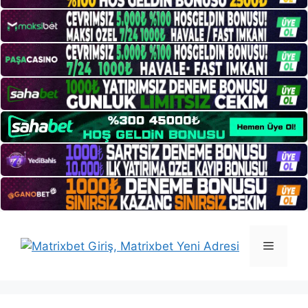
İçeriğe
atla
Menü