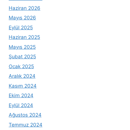
Haziran 2026
Mayıs 2026
Eylül 2025
Haziran 2025
Mayıs 2025
Şubat 2025
Ocak 2025
Aralık 2024
Kasım 2024
Ekim 2024
Eylül 2024
Ağustos 2024
Temmuz 2024