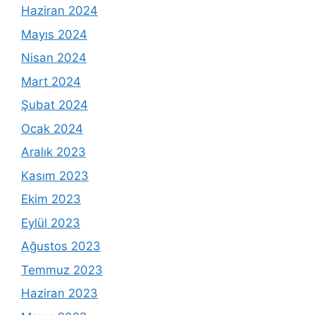
Haziran 2024
Mayıs 2024
Nisan 2024
Mart 2024
Şubat 2024
Ocak 2024
Aralık 2023
Kasım 2023
Ekim 2023
Eylül 2023
Ağustos 2023
Temmuz 2023
Haziran 2023