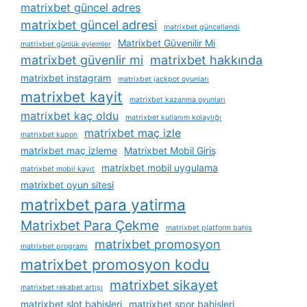
matrixbet güncel adres
matrixbet güncel adresi
matrixbet güncellendi
Matrixbet Güvenilir Mi
matrixbet günlük eylemler
matrixbet güvenlir mi
matrixbet hakkında
matrixbet instagram
matrixbet jackpot oyunları
matrixbet kayit
matrixbet kazanma oyunları
matrixbet kaç oldu
matrixbet kullanım kolaylığı
matrixbet maç izle
matrixbet kupon
matrixbet maç izleme
Matrixbet Mobil Giriş
matrixbet mobil uygulama
matrixbet mobil kayıt
matrixbet oyun sitesi
matrixbet para yatirma
Matrixbet Para Çekme
matrixbet platform bahis
matrixbet promosyon
matrixbet programı
matrixbet promosyon kodu
matrixbet sikayet
matrixbet rekabet artışı
matrixbet slot bahisleri
matrixbet spor bahisleri