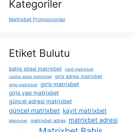
Kategoriler
Matrixbet Promosyonlar
Etiket Bulutu
bahis sitesi matrixbet
canli matrixbet
giris adresi matrixbet
casino sitesi matrixbet
giris matrixbet
girisi matrixbet
giris yap matrixbet
güncel adresi matrixbet
güncel matrixbet
kayit matrixbet
matrixbet adresi
matrixbet adres
Matrixbet
Matrixbet Bahis