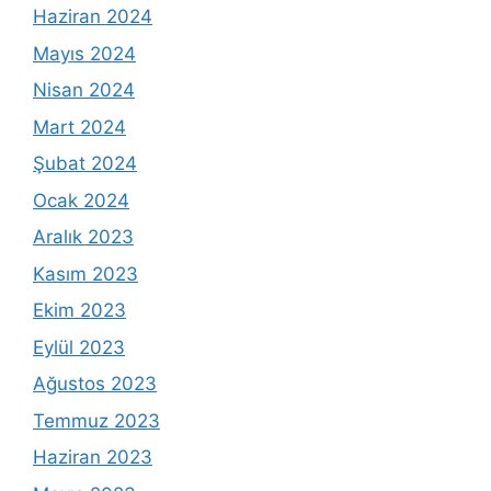
Haziran 2024
Mayıs 2024
Nisan 2024
Mart 2024
Şubat 2024
Ocak 2024
Aralık 2023
Kasım 2023
Ekim 2023
Eylül 2023
Ağustos 2023
Temmuz 2023
Haziran 2023