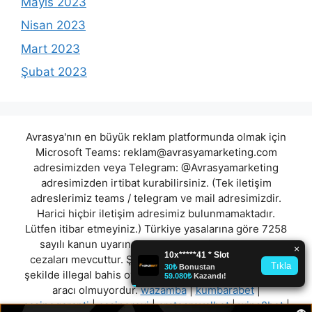
Mayıs 2023
Nisan 2023
Mart 2023
Şubat 2023
Avrasya'nın en büyük reklam platformunda olmak için
Microsoft Teams:
reklam@avrasyamarketing.com
adresimizden veya Telegram: @Avrasyamarketing
adresimizden irtibat kurabilirsiniz. (Tek iletişim
adreslerimiz teams / telegram ve mail adresimizdir.
Harici hiçbir iletişim adresimiz bulunmamaktadır.
Lütfen itibar etmeyiniz.) Türkiye yasalarına göre 7258
sayılı kanun uyarınca yasa dışı bahis oynamanın
cezaları mevcuttur. Şu an bulunduğunuz site hiç bir
şekilde illegal bahis oyunları oynatmıyor ve oynamaya
aracı olmuyordur.
wazamba
|
kumbarabet
|
casinogaranti
|
casinoroxi
|
cratosroyalbet
|
wins2bet
|