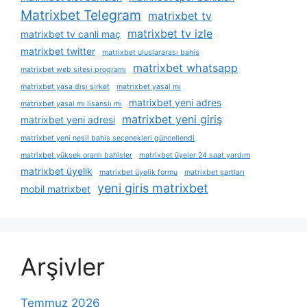
Matrixbet Telegram
matrixbet tv
matrixbet tv izle
matrixbet tv canli maç
matrixbet twitter
matrixbet uluslararası bahis
matrixbet whatsapp
matrixbet web sitesi programı
matrixbet yasa dışı şirket
matrixbet yasal mı
matrixbet yeni adres
matrixbet yasal mı lisanslı mı
matrixbet yeni giriş
matrixbet yeni adresi
matrixbet yeni nesil bahis seçenekleri güncellendi
matrixbet yüksek oranlı bahisler
matrixbet üyeler 24 saat yardım
matrixbet üyelik
matrixbet üyelik formu
matrixbet şartları
yeni giris matrixbet
mobil matrixbet
Arşivler
Temmuz 2026