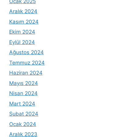
Ocak 2025
Aralık 2024
Kasım 2024
Ekim 2024
Eylül 2024
Ağustos 2024
Temmuz 2024
Haziran 2024
Mayıs 2024
Nisan 2024
Mart 2024
Şubat 2024
Ocak 2024
Aralık 2023