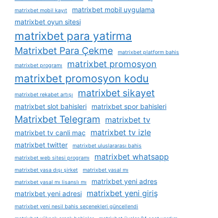
matrixbet mobil uygulama
matrixbet mobil kayıt
matrixbet oyun sitesi
matrixbet para yatirma
Matrixbet Para Çekme
matrixbet platform bahis
matrixbet promosyon
matrixbet programı
matrixbet promosyon kodu
matrixbet sikayet
matrixbet rekabet artışı
matrixbet slot bahisleri
matrixbet spor bahisleri
Matrixbet Telegram
matrixbet tv
matrixbet tv izle
matrixbet tv canli maç
matrixbet twitter
matrixbet uluslararası bahis
matrixbet whatsapp
matrixbet web sitesi programı
matrixbet yasa dışı şirket
matrixbet yasal mı
matrixbet yeni adres
matrixbet yasal mı lisanslı mı
matrixbet yeni giriş
matrixbet yeni adresi
matrixbet yeni nesil bahis seçenekleri güncellendi