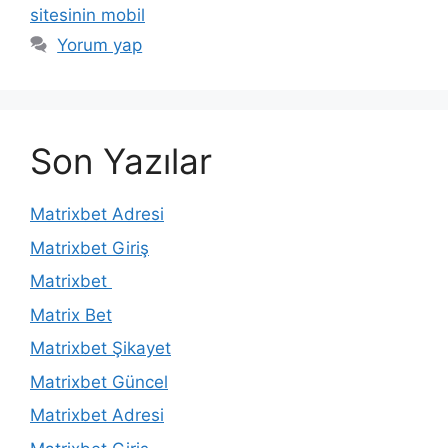
sitesinin mobil
Yorum yap
Son Yazılar
Matrixbet Adresi
Matrixbet Giriş
Matrixbet
Matrix Bet
Matrixbet Şikayet
Matrixbet Güncel
Matrixbet Adresi