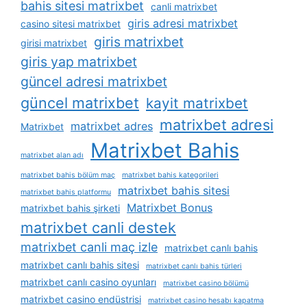
bahis sitesi matrixbet
canli matrixbet
giris adresi matrixbet
casino sitesi matrixbet
giris matrixbet
girisi matrixbet
giris yap matrixbet
güncel adresi matrixbet
güncel matrixbet
kayit matrixbet
matrixbet adresi
matrixbet adres
Matrixbet
Matrixbet Bahis
matrixbet alan adı
matrixbet bahis bölüm maç
matrixbet bahis kategorileri
matrixbet bahis sitesi
matrixbet bahis platformu
Matrixbet Bonus
matrixbet bahis şirketi
matrixbet canli destek
matrixbet canli maç izle
matrixbet canlı bahis
matrixbet canlı bahis sitesi
matrixbet canlı bahis türleri
matrixbet canlı casino oyunları
matrixbet casino bölümü
matrixbet casino endüstrisi
matrixbet casino hesabı kapatma