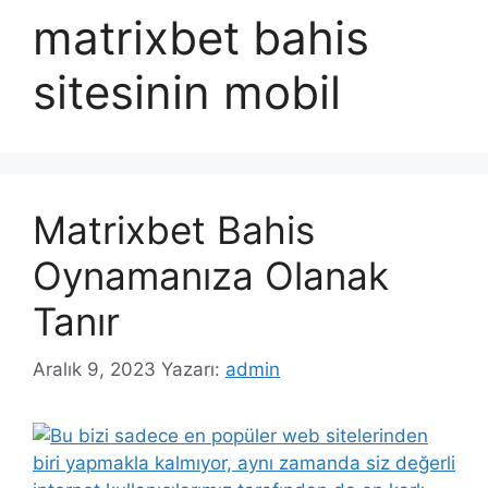
matrixbet bahis
sitesinin mobil
Matrixbet Bahis
Oynamanıza Olanak
Tanır
Aralık 9, 2023
Yazarı:
admin