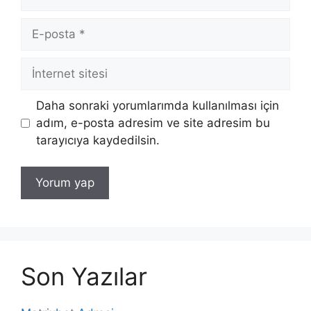
E-
posta
İnternet
sitesi
Daha sonraki yorumlarımda kullanılması için
adım, e-posta adresim ve site adresim bu
tarayıcıya kaydedilsin.
Son Yazılar