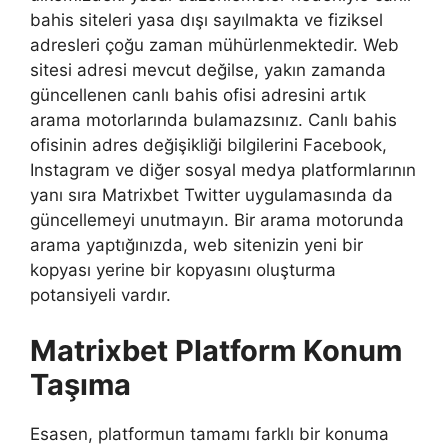
bahis siteleri yasa dışı sayılmakta ve fiziksel
adresleri çoğu zaman mühürlenmektedir. Web
sitesi adresi mevcut değilse, yakın zamanda
güncellenen canlı bahis ofisi adresini artık
arama motorlarında bulamazsınız. Canlı bahis
ofisinin adres değişikliği bilgilerini Facebook,
Instagram ve diğer sosyal medya platformlarının
yanı sıra Matrixbet Twitter uygulamasında da
güncellemeyi unutmayın. Bir arama motorunda
arama yaptığınızda, web sitenizin yeni bir
kopyası yerine bir kopyasını oluşturma
potansiyeli vardır.
Matrixbet Platform Konum
Taşıma
Esasen, platformun tamamı farklı bir konuma