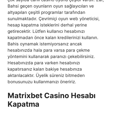
Bahsi geçen oyunların oyun sağlayıcıları ve
altyapıları çeşitli programlar tarafından
sunulmaktadır. Çevrimiçi oyun web yöneticisi,
hesap kapatma isteklerini derhal yerine
getirecektir. Lütfen kullanıcı hesabınızı
kapatmadan önce kalan kredilerinizi kullanın.
Bahis oynamak istemiyorsanız ancak
hesabınızda hala para varsa para çekme
yöntemini kullanarak paranızı çekebilirsiniz.
Hesabınızda para varken hesabınızı
kapatırsanız kalan bakiye hesabınıza
aktarılacaktır. Üyelik süreniz bitmeden
bonusunuzu kullanmanızı öneririz.
Matrixbet Casino Hesabı
Kapatma