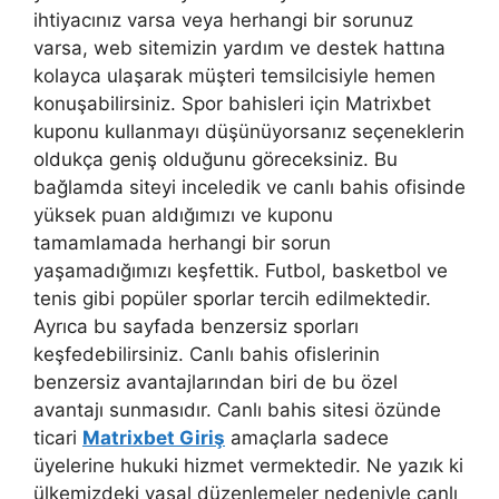
ihtiyacınız varsa veya herhangi bir sorunuz
varsa, web sitemizin yardım ve destek hattına
kolayca ulaşarak müşteri temsilcisiyle hemen
konuşabilirsiniz. Spor bahisleri için Matrixbet
kuponu kullanmayı düşünüyorsanız seçeneklerin
oldukça geniş olduğunu göreceksiniz. Bu
bağlamda siteyi inceledik ve canlı bahis ofisinde
yüksek puan aldığımızı ve kuponu
tamamlamada herhangi bir sorun
yaşamadığımızı keşfettik. Futbol, basketbol ve
tenis gibi popüler sporlar tercih edilmektedir.
Ayrıca bu sayfada benzersiz sporları
keşfedebilirsiniz. Canlı bahis ofislerinin
benzersiz avantajlarından biri de bu özel
avantajı sunmasıdır. Canlı bahis sitesi özünde
ticari
Matrixbet Giriş
amaçlarla sadece
üyelerine hukuki hizmet vermektedir. Ne yazık ki
ülkemizdeki yasal düzenlemeler nedeniyle canlı