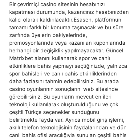
Bir çevrimiçi casino sitesinin hesabınızı
kapatması durumunda, kazancınız hesabınızdan
kalıcı olarak kaldırılacaktır.Esasen, platformun
tamamı farklı bir konuma taşınacak ve bu süre
zarfında üyelerin bakiyelerinde,
promosyonlarında veya kazanılan kuponlarında
herhangi bir değişiklik yapılmayacaktır. Güncel
Matrixbet alanını kullanarak spor ve canlı
etkinliklere bahis yapmayı seçtiğinizde, yalnızca
spor bahisleri ve canlı bahis etkinliklerinden
daha fazlasını tahmin edebilirsiniz. Bu arada
casino oyunlarının sonuçlarını web sitesinde
görebilirsiniz. Bu oyunların mevcut en ileri
teknoloji kullanılarak oluşturulduğunu ve çok
çeşitli Türkçe seçenekler sunduğunu
belirtmekte fayda var. Ayrıca mobil giriş işlemi,
akıllı telefon teknolojisinin faydalarından ve dün
canlı bahis ofisi aracılığıyla sunulan çeşitli bahis