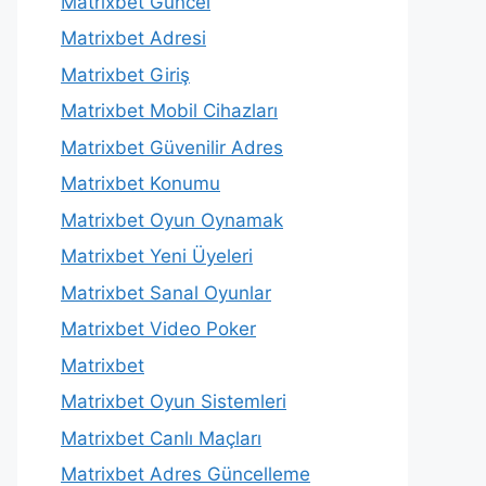
Matrixbet Güncel
Matrixbet Adresi
Matrixbet Giriş
Matrixbet Mobil Cihazları
Matrixbet Güvenilir Adres
Matrixbet Konumu
Matrixbet Oyun Oynamak
Matrixbet Yeni Üyeleri
Matrixbet Sanal Oyunlar
Matrixbet Video Poker
Matrixbet
Matrixbet Oyun Sistemleri
Matrixbet Canlı Maçları
Matrixbet Adres Güncelleme