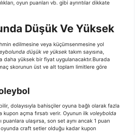
ıkları, oyun puanları vb. gibi ayrıntılar dikkate
lunda Düşük Ve Yüksek
 tahmin edilmesine veya küçümsenmesine yol
leybolunda düşük ve yüksek
takım sayısına,
a daha yüksek bir fiyat uygulanacaktır.Burada
aç skorunun üst ve alt toplam limitlere göre
oleybol
ir, dolayısıyla bahisçiler oyuna bağlı olarak fazla
a kupon açma fırsatı verir. Oyunun ilk
voleybolda
lı puanlara ulaşırsa, son set aynı ancak 1 puan
e oyunda craft setler olduğu kadar kupon