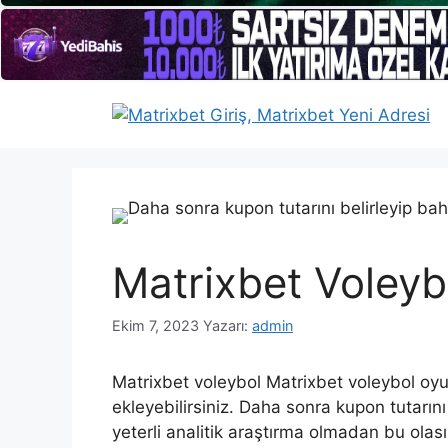
İçeriğe
atla
Matrixbet Voleyb
Ekim 7, 2023
Yazarı:
admin
Matrixbet voleybol Matrixbet voleybol oyu
ekleyebilirsiniz. Daha sonra kupon tutarını
yeterli analitik araştırma olmadan bu olas