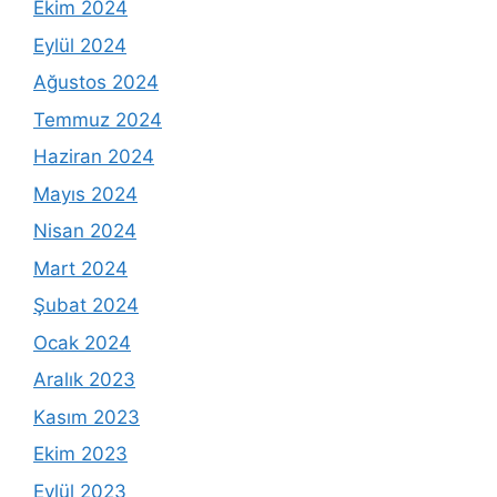
Ekim 2024
Eylül 2024
Ağustos 2024
Temmuz 2024
Haziran 2024
Mayıs 2024
Nisan 2024
Mart 2024
Şubat 2024
Ocak 2024
Aralık 2023
Kasım 2023
Ekim 2023
Eylül 2023