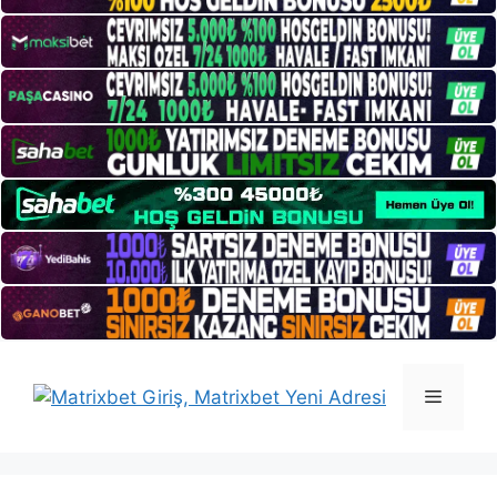
İçeriğe
atla
Menü