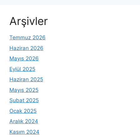
Arşivler
Temmuz 2026
Haziran 2026
Mayıs 2026
Eylül 2025
Haziran 2025
Mayıs 2025
Şubat 2025
Ocak 2025
Aralık 2024
Kasım 2024