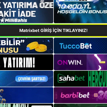
Matrixbet GİRİŞ İÇİN TIKLAYINIZ!