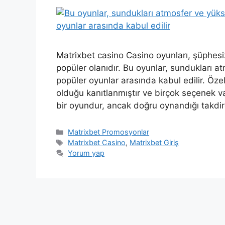
Matrixbet casino Casino oyunları, şüphesi
popüler olanıdır. Bu oyunlar, sundukları a
popüler oyunlar arasında kabul edilir. Özel
olduğu kanıtlanmıştır ve birçok seçenek va
bir oyundur, ancak doğru oynandığı takd
Kategoriler
Matrixbet Promosyonlar
Etiketler
Matrixbet Casino
,
Matrixbet Giriş
Yorum yap