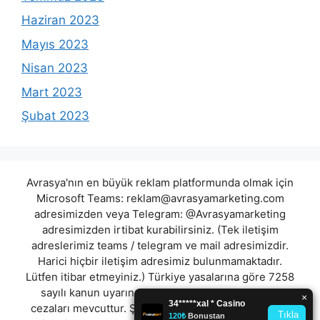
Haziran 2023
Mayıs 2023
Nisan 2023
Mart 2023
Şubat 2023
Avrasya'nın en büyük reklam platformunda olmak için
Microsoft Teams:
reklam@avrasyamarketing.com
adresimizden veya Telegram: @Avrasyamarketing
adresimizden irtibat kurabilirsiniz. (Tek iletişim
adreslerimiz teams / telegram ve mail adresimizdir.
Harici hiçbir iletişim adresimiz bulunmamaktadır.
Lütfen itibar etmeyiniz.) Türkiye yasalarına göre 7258
sayılı kanun uyarınca yasa dışı bahis oynamanın
cezaları mevcuttur. Şu an bulunduğunuz site hiç bir