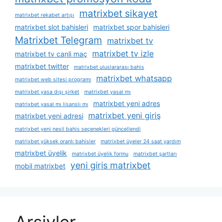
matrixbet sikayet
matrixbet rekabet artışı
matrixbet slot bahisleri
matrixbet spor bahisleri
Matrixbet Telegram
matrixbet tv
matrixbet tv izle
matrixbet tv canli maç
matrixbet twitter
matrixbet uluslararası bahis
matrixbet whatsapp
matrixbet web sitesi programı
matrixbet yasa dışı şirket
matrixbet yasal mı
matrixbet yeni adres
matrixbet yasal mı lisanslı mı
matrixbet yeni giriş
matrixbet yeni adresi
matrixbet yeni nesil bahis seçenekleri güncellendi
matrixbet yüksek oranlı bahisler
matrixbet üyeler 24 saat yardım
matrixbet üyelik
matrixbet üyelik formu
matrixbet şartları
yeni giris matrixbet
mobil matrixbet