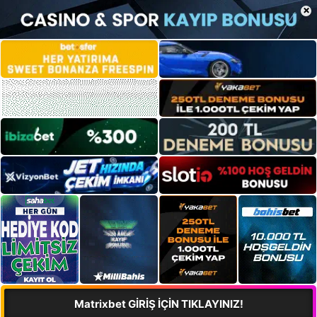
×
Matrixbet GİRİŞ İÇİN TIKLAYINIZ!